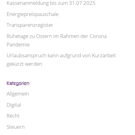
Kas­sen­an­mel­dung bis zum 31.07.2025
Ener­gie­preis­pau­schale
Trans­pa­renz­re­gis­ter
Ruhe­tage zu Ostern im Rah­men der Corona
Pandemie
Urlaubs­an­spruch kann auf­grund von Kurz­ar­beit
gekürzt werden
Kate­go­rien
Allgemein
Digital
Recht
Steuern