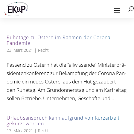
Ruhe­tage zu Ostern im Rah­men der Corona
Pandemie
23. März 2021
|
Recht
Pas­send zu Ostern hat die “all­wis­sende” Minis­ter­prä­
si­den­ten­kon­fe­renz zur Bekämp­fung der Corona Pan­
de­mie ein neues Osterei aus dem Hut gezau­bert -
den Ruhetag. Am Grün­don­ners­tag und am Kar­frei­tag
sol­len Betriebe, Unter­neh­men, Geschäfte und...
Urlaubs­an­spruch kann auf­grund von Kurz­ar­beit
gekürzt werden
17. März 2021
|
Recht