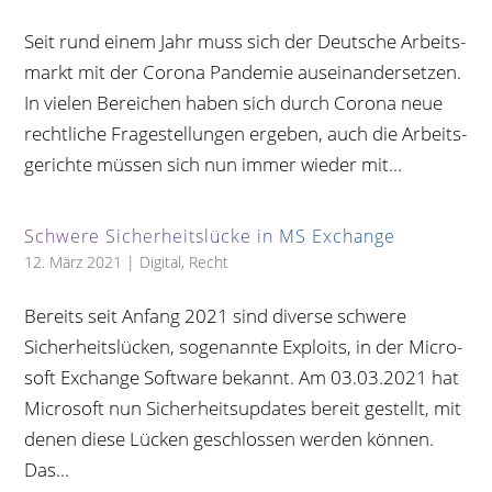
Seit rund einem Jahr muss sich der Deut­sche Arbeits­
markt mit der Corona Pan­de­mie aus­ein­an­der­set­zen.
In vie­len Berei­chen haben sich durch Corona neue
recht­li­che Fra­ge­stel­lun­gen erge­ben, auch die Arbeits­
ge­richte müs­sen sich nun immer wie­der mit...
Schwere Sicher­heits­lü­cke in MS Exchange
12. März 2021
|
Digital
,
Recht
Bereits seit Anfang 2021 sind diverse schwere
Sicher­heits­lü­cken, soge­nannte Exploits, in der Micro­
soft Exch­ange Soft­ware bekannt. Am 03.03.2021 hat
Micro­soft nun Sicher­heits­up­dates bereit gestellt, mit
denen diese Lücken geschlos­sen wer­den können.
Das...