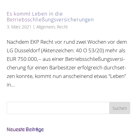
Es kommt Leben in die
Betriebsschließungsversicherungen
3. März 2021
|
Allgemein
,
Recht
Nach­dem EKP Recht vor rund zwei Wochen vor dem
LG Düs­sel­dorf (Akten­zei­chen: 40 O 53/20) mehr als
EUR 750.000,-- aus einer Betriebs­schlie­ßungs­ver­si­
che­rung für einen Bar­be­sit­zer erfolg­reich durch­set­
zen konnte, kommt nun anschei­nend etwas “Leben”
in...
Neu­este Beiträge