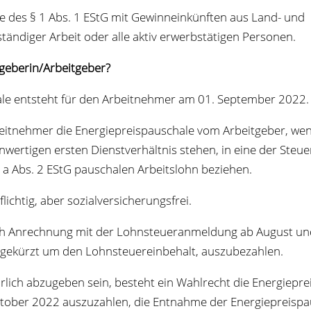
nne des § 1 Abs. 1 EStG mit Gewinn­ein­künf­ten aus Land- und
stän­di­ger Arbeit oder alle aktiv erwerbs­tä­ti­gen Personen.
eitgeberin/Arbeitgeber?
ale ent­steht für den Arbeit­neh­mer am 01. Sep­tem­ber 2022.
t­neh­mer die Ener­gie­preis­pau­schale vom Arbeit­ge­ber, we
r­ti­gen ers­ten Dienst­ver­hält­nis ste­hen, in eine der Steu­e
0 a Abs. 2 EStG pau­scha­len Arbeits­lohn beziehen.
pflich­tig, aber sozialversicherungsfrei.
rch Anrech­nung mit der Lohn­steu­er­an­mel­dung ab August u
 gekürzt um den Lohn­steu­er­ein­be­halt, auszubezahlen.
hr­lich abzu­ge­ben sein, besteht ein Wahl­recht die Ener­gie­pre
­ber 2022 aus­zu­zah­len, die Ent­nahme der Ener­gie­preis­pa