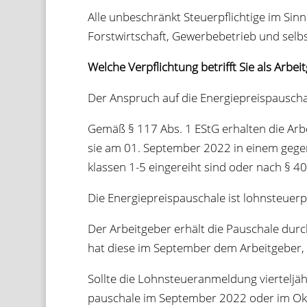
Alle unbe­schränkt Steu­er­pflich­tige im Si
Forst­wirt­schaft, Gewer­be­be­trieb und selb­
Wel­che Ver­pflich­tung betrifft Sie als Arb
Der Anspruch auf die Ener­gie­preis­pau­sch
Gemäß § 117 Abs. 1 EStG erhal­ten die Arbei
sie am 01. Sep­tem­ber 2022 in einem gegen­we
klas­sen 1-5 ein­ge­reiht sind oder nach § 4
Die Ener­gie­preis­pau­schale ist lohn­steu­er­
Der Arbeit­ge­ber erhält die Pau­schale du
hat diese im Sep­tem­ber dem Arbeit­ge­ber,
Sollte die Lohn­steu­er­an­mel­dung vier­tel­jä
pau­schale im Sep­tem­ber 2022 oder im Okto