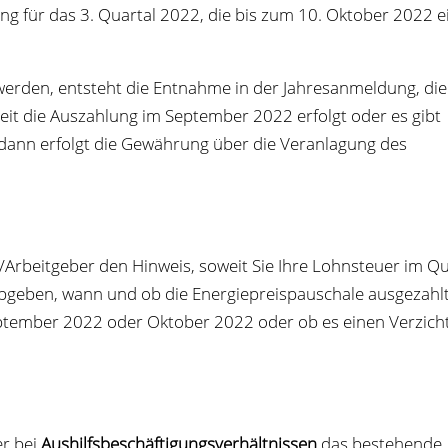
ung für das 3. Quar­tal 2022, die bis zum 10. Okto­ber 2022 e
wer­den, ent­steht die Ent­nahme in der Jah­res­an­mel­dung, die
eit die Aus­zah­lung im Sep­tem­ber 2022 erfolgt oder es gibt
 dann erfolgt die Gewäh­rung über die Ver­an­la­gung des
n/Arbeitgeber den Hin­weis, soweit Sie Ihre Lohn­steuer im Q
 abge­ben, wann und ob die Ener­gie­preis­pau­schale aus­ge­zahl
Sep­tem­ber 2022 oder Okto­ber 2022 oder ob es einen Ver­zich
er bei
Aus­hilfs­be­schäf­ti­gungs­ver­hält­nis­sen
das bestehende