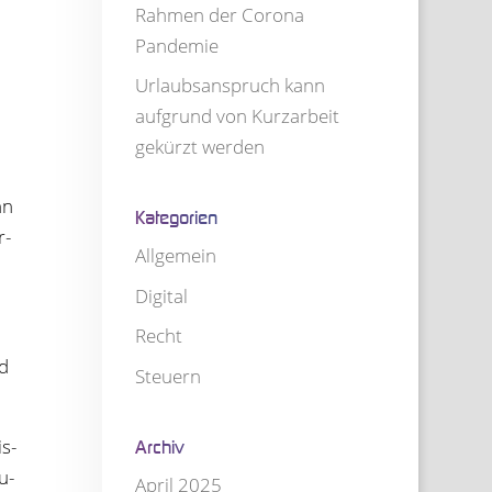
Rah­men der Corona
Pandemie
Urlaubs­an­spruch kann
auf­grund von Kurz­ar­beit
gekürzt werden
nn
Kate­go­rien
r­
Allgemein
Digital
Recht
nd
Steuern
is­
Archiv
u­
April 2025