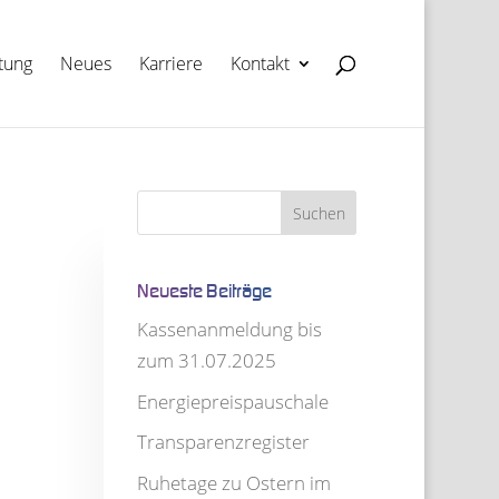
­tung
Neues
Kar­riere
Kon­takt
Neu­este Beiträge
Kas­sen­an­mel­dung bis
zum 31.07.2025
Ener­gie­preis­pau­schale
Trans­pa­renz­re­gis­ter
Ruhe­tage zu Ostern im