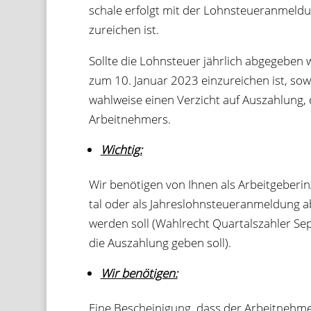
schale erfolgt mit der Lohn­steu­er­an­mel­d
zu­rei­chen ist.
Sollte die Lohn­steuer jähr­lich abge­ge­ben 
zum 10. Januar 2023 ein­zu­rei­chen ist, sow
wahl­weise einen Ver­zicht auf Aus­zah­lung,
Arbeitnehmers.
Wich­tig:
Wir benö­ti­gen von Ihnen als Arbeitgeberi
tal oder als Jah­res­lohn­steu­er­an­mel­dung
wer­den soll (Wahl­recht Quar­tals­zah­ler 
die Aus­zah­lung geben soll).
Wir benö­ti­gen:
Eine Beschei­ni­gung, dass der Arbeit­neh­m