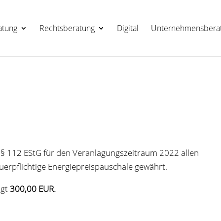
a­tung
Rechts­be­ra­tung
Digi­tal
Unter­neh­mens­be­ra
m § 112 EStG für den Ver­an­la­gungs­zeit­raum 2022 allen
­er­pflich­tige Ener­gie­preis­pau­schale gewährt.
ägt
300,00 EUR.