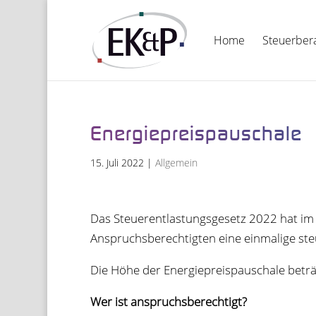
Home
Steu­er­be­r
Ener­gie­preis­pau­schale
15. Juli 2022
|
Allgemein
Das Steu­er­ent­las­tungs­ge­setz 2022 hat i
Anspruchs­be­rech­tig­ten eine ein­ma­lige steu
Die Höhe der Ener­gie­preis­pau­schale betr
Wer ist anspruchsberechtigt?