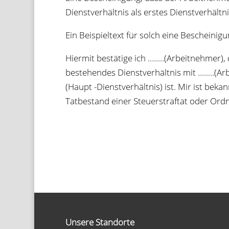
Dienst­ver­hält­nis als ers­tes Dienst­ver­hält­n
Ein Bei­spiel­text für solch eine Beschei­ni­gu
Hier­mit bestä­tige ich .….…(Arbeit­neh­mer
bestehen­des Dienst­ver­hält­nis mit .….…(Arb
(Haupt -Dienst­ver­hält­nis) ist. Mir ist bek
Tat­be­stand einer Steu­er­straf­tat oder Ord­n
Unsere Standorte