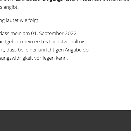
is angibt.
ng lau­tet wie folgt:
), dass mein am 01. Sep­tem­ber 2022
eit­ge­ber) mein ers­tes Dienstverhältnis
annt, dass bei einer unrich­ti­gen Angabe der
ungs­wid­rig­keit vor­lie­gen kann.