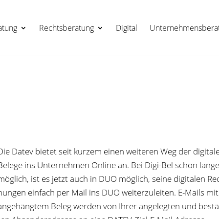
a­tung
Rechts­be­ra­tung
Digi­tal
Unter­neh­mens­be­ra
Die Datev bie­tet seit kur­zem einen wei­te­ren Weg der digi­ta­l
Belege ins Unter­neh­men Online an. Bei Digi-Bel schon lang
mög­lich, ist es jetzt auch in DUO mög­lich, seine digi­ta­len Re
nun­gen ein­fach per Mail ins DUO wei­ter­zu­lei­ten. E-Mails mit
ange­häng­tem Beleg wer­den von Ihrer ange­leg­ten und bestä­