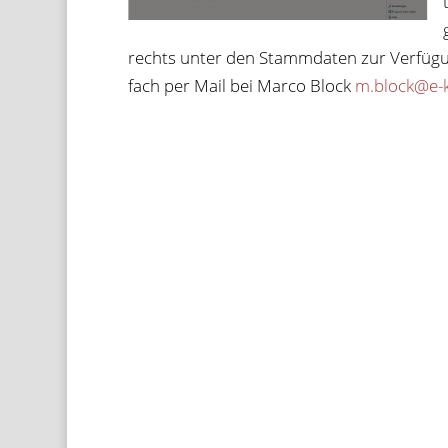
rechts unter den Stamm­da­ten zur Ver­fü­gun
fach per Mail bei Marco Block
m.block@e-k