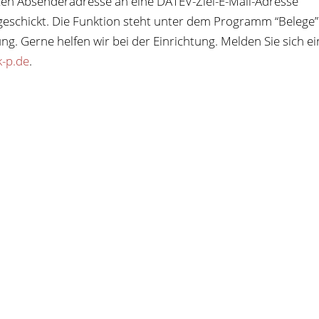
ten Absen­der­adresse an eine DATEV-Ziel-E-Mail-Adresse
geschickt. Die Funk­tion steht unter dem Pro­gramm “Belege
g. Gerne hel­fen wir bei der Ein­rich­tung. Mel­den Sie sich ei
-p.de
.