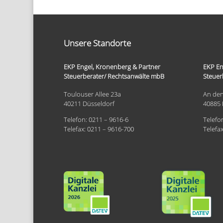
Unsere Standorte
EKP Engel, Kronenberg & Partner
EKP En
Steuerberater/ Rechtsanwälte mbB
Steuer
Toulouser Allee 23a
An den
40211 Düsseldorf
40885 
Telefon: 0211 – 9616-6
Telefo
Telefax: 0211 – 9616-700
Telefa