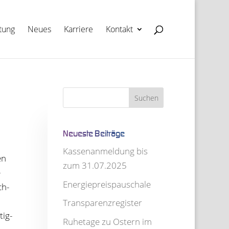
­tung
Neues
Kar­riere
Kon­takt
Neu­este Beiträge
Kas­sen­an­mel­dung bis
en
zum 31.07.2025
e
Ener­gie­preis­pau­schale
ch­
Trans­pa­renz­re­gis­ter
tig­
Ruhe­tage zu Ostern im