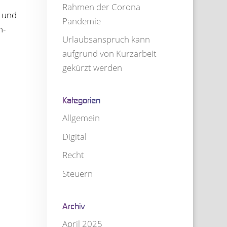
Rah­men der Corona
” und
Pandemie
n­
Urlaubs­an­spruch kann
auf­grund von Kurz­ar­beit
gekürzt werden
Kate­go­rien
Allgemein
Digital
Recht
Steuern
Archiv
April 2025