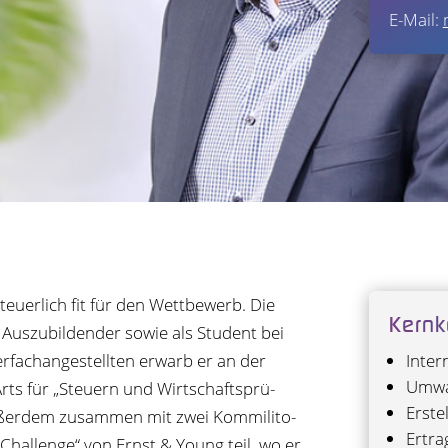
E-Mail:
­er­lich fit für den Wett­be­werb. Die
Kern­k
 Aus­zu­bil­den­der sowie als Stu­dent bei
­fach­an­ge­stell­ten erwarb er an der
Inter­
Umwan
rts für „Steu­ern und Wirt­schafts­prü­
Erste
er­dem zusam­men mit zwei Kom­mi­li­to­
Ertrag
Chall­enge“ von Ernst & Young teil, wo er