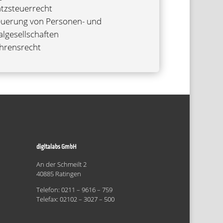
z­steu­er­recht
ue­rung von Per­so­nen- und
algesellschaften
h­rens­recht
digitalabs GmbH
An der Schmeilt 2
40885 Ratingen
Telefon: 0211 – 9616 – 759
Telefax: 02102 – 3027 – 500