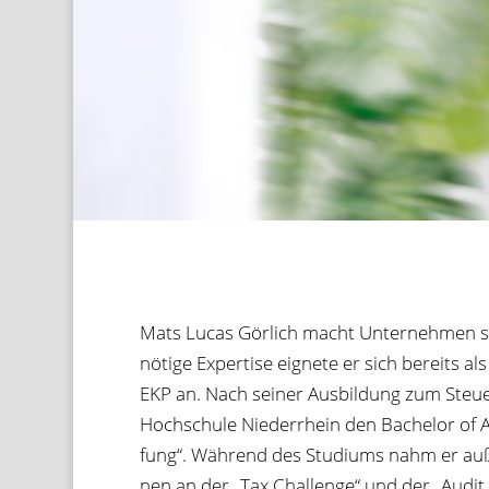
Mats Lucas Gör­lich macht Unter­neh­men steu
nötige Exper­tise eig­nete er sich bereits als
EKP an. Nach sei­ner Aus­bil­dung zum Steu­er
Hoch­schule Nie­der­rhein den Bache­lor of A
fung“. Wäh­rend des Stu­di­ums nahm er auß
nen an der „Tax Chall­enge“ und der „Audit 