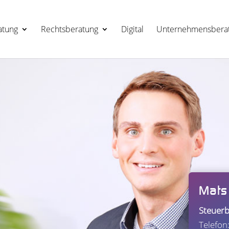
a­tung
Rechts­be­ra­tung
Digi­tal
Unter­neh­mens­be­ra
Mats
Steu­er­b
Tele­fo