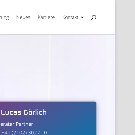
­tung
Neues
Kar­riere
Kon­takt
 Lucas Görlich
e­ra­ter Part­ner
n: +49 (2102) 3027 - 0