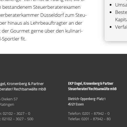
Umsat
 bestan­de­nem Steu­er­be­ra­ter­ex­amen
Beste
r­be­ra­ter­kam­mer Düs­sel­dorf zum Steu­
Kapit
ber hin­aus als Lehr­be­auf­trag­ter an der
Ver­fa
t der Gour­met gerne über den kuli­na­ri­
Sport­ler fit.
gel, Kronenberg & Partner
EKP Engel, Kronenberg & Partner
berater/ Rechtsanwälte mbB
Steuerberater/ Rechtsanwälte mbB
 Dieken 57
Dietrich-Oppenberg-Platz 1
Ratingen
45127 Essen
n: 02102 – 3027 – 0
Telefon: 0201 – 87942 – 0
x: 02102 – 3027 – 500
Telefax: 0201 – 87942 – 80