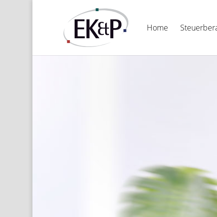
Home
Steu­er­be­r