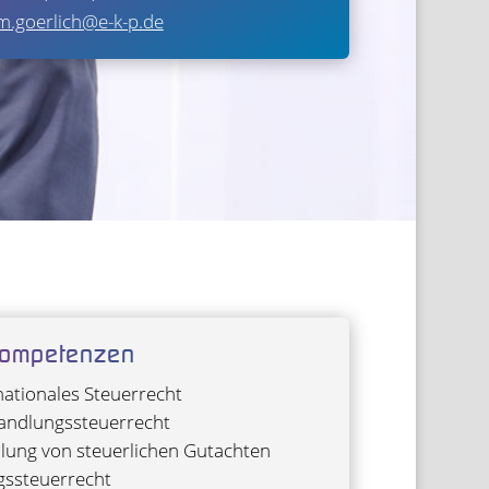
m.goerlich@e-k-p.de
om­pe­ten­zen
na­tio­na­les Steuerrecht
d­lungs­steu­er­recht
l­lung von steu­er­li­chen Gutachten
s­steu­er­recht