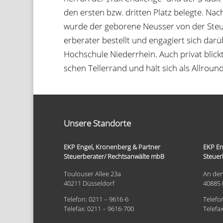
den ers­ten bzw. drit­ten Platz belegte. Nach
wurde der gebo­rene Neus­ser von der Steu­e
er­be­ra­ter bestellt und enga­giert sich dar­ü
Hoch­schule Nie­der­rhein. Auch pri­vat blick
schen Tel­ler­rand und hält sich als All­round-
Unsere Standorte
EKP Engel, Kronenberg & Partner
EKP En
Steuerberater/ Rechtsanwälte mbB
Steuer
Toulouser Allee 23a
An den
40211 Düsseldorf
40885 
Telefon: 0211 – 9616-6
Telefo
Telefax: 0211 – 9616-700
Telefa